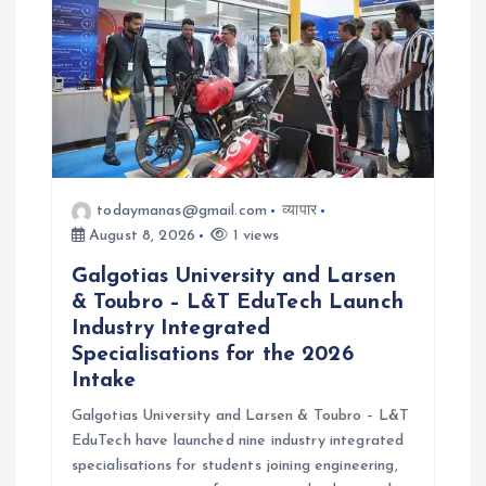
t
i
o
n
todaymanas@gmail.com
व्यापार
August 8, 2026
1 views
Galgotias University and Larsen
& Toubro – L&T EduTech Launch
Industry Integrated
Specialisations for the 2026
Intake
Galgotias University and Larsen & Toubro – L&T
EduTech have launched nine industry integrated
specialisations for students joining engineering,