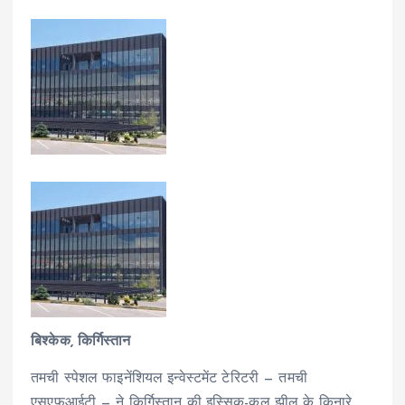
बिश्केक, किर्गिस्तान
तमची स्पेशल फाइनेंशियल इन्वेस्टमेंट टेरिटरी — तमची
एसएफआईटी — ने किर्गिस्तान की इस्सिक-कुल झील के किनारे