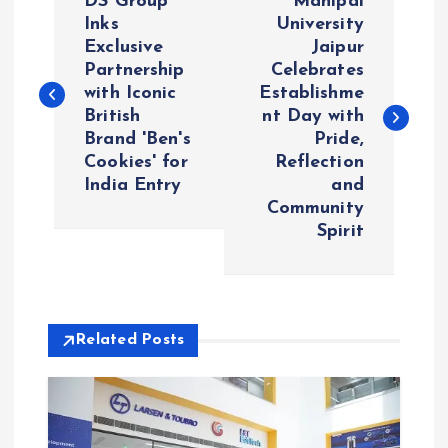
DS Group
Manipal
o
Inks
University
Exclusive
Jaipur
Partnership
Celebrates
s
with Iconic
Establishme
British
nt Day with
t
Brand 'Ben's
Pride,
Cookies' for
Reflection
n
India Entry
and
Community
a
Spirit
v
i
Related Posts
g
a