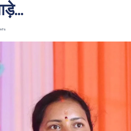
ाड़े…
nts