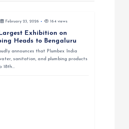
February 23, 2026
164 views
Largest Exhibition on
bing Heads to Bengaluru
roudly announces that Plumbex India
 water, sanitation, and plumbing products
o 18th…