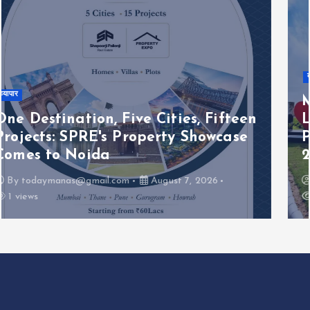
व्यापार
Manipal University Jaipur
Launches PCI-Approved B.Pharm.
Programme, Admissions Open for
2026–27
By
todaymanas@gmail.com
August 7, 2026
1 views