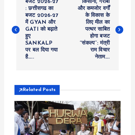
बजट 2026-27
किसानों, गरीबों
o
: छत्तीसगढ का
और कमजोर वर्गों
बजट 2026-27
के विकास के
में GYAN और
लिए मील का
s
GATI को बढ़ाते
पत्थर साबित
हुए
होगा बजट
t
SANKALP
‘‘संकल्प’’: मंत्री
पर बल दिया गया
राम विचार
n
है…..
नेताम….
a
v
Related Posts
i
g
a