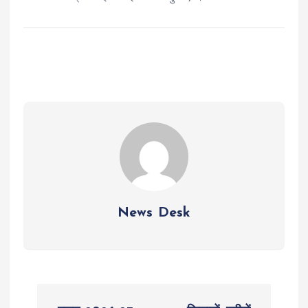
News Desk
P