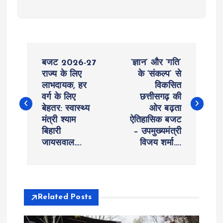
P
बजट 2026-27
‘ज्ञान’ और ‘गति’
o
राज्य के लिए
के ‘संकल्प’ से
लाभदायक, हर
विकसित
वर्ग के लिए
छत्तीसगढ़ की
s
बेहतर: स्वास्थ्य
ओर बढ़ता
मंत्री श्याम
ऐतिहासिक बजट
t
बिहारी
– उपमुख्यमंत्री
जायसवाल….
विजय शर्मा….
n
a
v
Related Posts